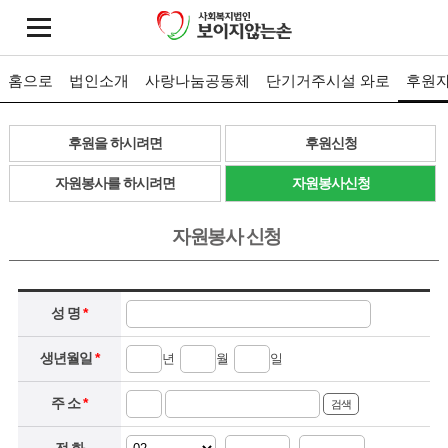
홈으로
법인소개
사랑나눔공동체
단기거주시설 와로
후원
후원을 하시려면
후원신청
자원봉사를 하시려면
자원봉사신청
자원봉사 신청
성 명
*
생년월일
*
년
월
일
주 소
*
검색
전 화