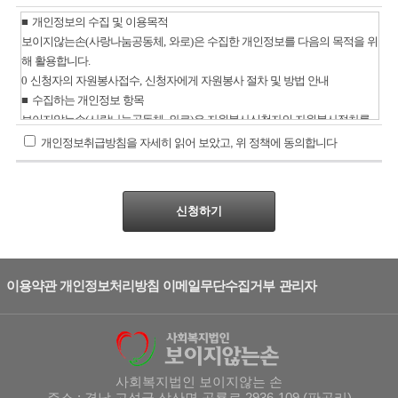
■
개인정보의 수집 및 이용목적
보이지않는손
(
사랑나눔공동체
,
와로
)
은 수집한 개인정보를 다음의 목적을 위
해 활용합니다
.
0
신청자의 자원봉사접수
,
신청자에게 자원봉사 절차 및 방법 안내
■
수집하는 개인정보 항목
보이지않는손
(
사랑나눔공동체
,
와로
)
은 자원봉사신청자의 자원봉사절차를
돕기 위해 아래와 같은 접수자의 개인정보를 수집하고 있습니다
.
개인정보취급방침을 자세히 읽어 보았고, 위 정책에 동의합니다
0
필수항목
:
신청인의 성명
,
전화번호
,
이메일
,
활동희망분야
, VMS
가입여부
0
선택항목
:
영역별 구분선택
,
시설
/
기관
/
단체 선택
,
주소
,
직장명
,
생년월일
,
바라고 싶은 사항
신청하기
0
개인정보 수집방법
:
접수폼
■
개인정보의 보유 및 이용기간
보이지않는손
(
사랑나눔공동체
,
와로
)
은 개인정보 수집 및 이용목적이 달성된
후에는 예외없이 해당정보를 지체없이 파기합니다
.
이용약관
개인정보처리방침
이메일무단수집거부
관리자
■
개인정보 수집에 대한 거부
개인정보주체는 개인정보 수집동의에 대해 거부할 권리가 있습니다
.
다만 개
인정보 수집에 대한 동의를 거부하시면 서비스에 대한 이용이 제한될 수 있습
사회복지법인 보이지않는 손
니다
.
주소 : 경남 고성군 삼산면 공룡로 2936-109 (판곡리)