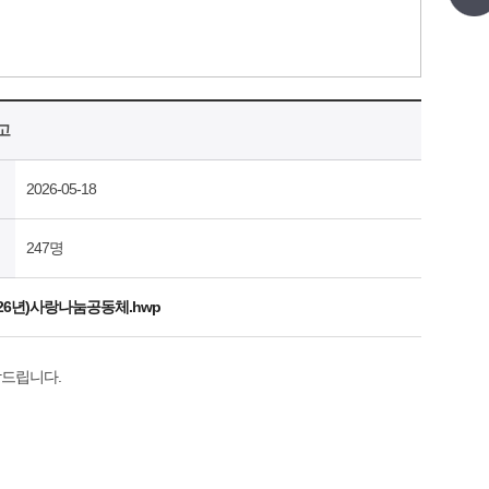
고
2026-05-18
247명
6년)사랑나눔공동체.hwp
드립니다.