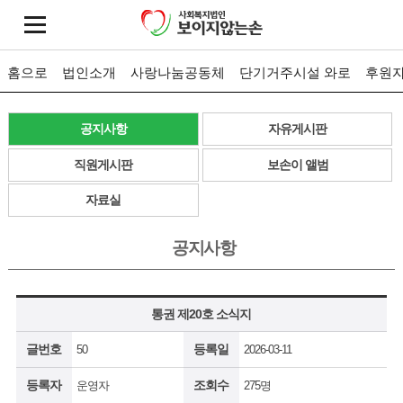
홈으로
법인소개
사랑나눔공동체
단기거주시설 와로
후원
공지사항
자유게시판
직원게시판
보손이 앨범
자료실
공지사항
통권 제20호 소식지
글번호
등록일
50
2026-03-11
등록자
조회수
운영자
275명