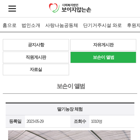
홈으로
법인소개
사랑나눔공동체
단기거주시설 와로
후원
공지사항
자유게시판
직원게시판
보손이 앨범
자료실
보손이 앨범
딸기농장 체험
등록일
조회수
2023-05-29
1010명